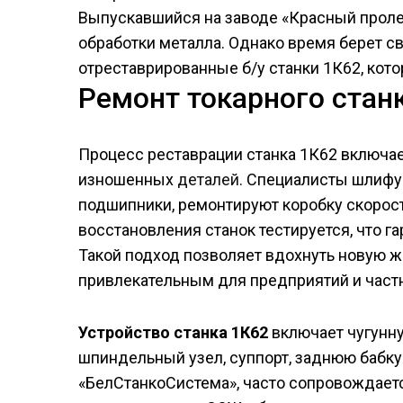
Выпускавшийся на заводе «Красный пролет
обработки металла. Однако время берет с
отреставрированные б/у станки 1К62, ко
Ремонт токарного стан
Процесс реставрации станка 1К62 включае
изношенных
деталей
. Специалисты шлиф
подшипники, ремонтируют коробку скорос
восстановления станок тестируется, что г
Такой подход позволяет вдохнуть новую ж
привлекательным для предприятий и част
Устройство станка 1К62
включает чугунну
шпиндельный узел, суппорт, заднюю бабку
«БелСтанкоСистема», часто сопровождает