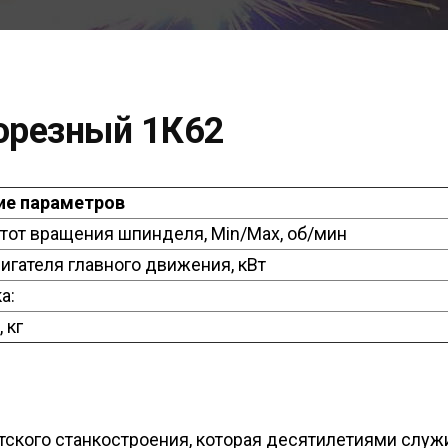
орезный 1К62
ие параметров
тот вращения шпинделя, Min/Max, об/мин
гателя главного движения, кВт
а:
 кг
тского станкостроения, которая десятилетиями служи