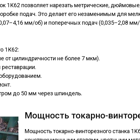
ок 1К62 позволяет нарезать метрические, дюймовые
оробке подач. Это делает его незаменимым для мел
,07–4,16 мм/об) и поперечных подач (0,035–2,08 мм
о 1К62:
е от цилиндричности не более 7 мкм).
 реставрации.
 оборудованием.
онт.
тром до 50 мм через шпиндель.
Мощность токарно-винторе
Мощность токарно-винторезного станка 1К6
конструкционными сталями, цветными мета